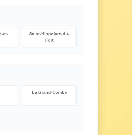
s-et-
Saint-Hippolyte-du-
c
Fort
La Grand-Combe