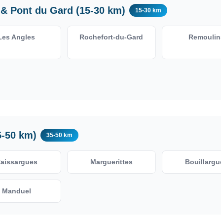
 & Pont du Gard (15-30 km)
15-30 km
Les Angles
Rochefort-du-Gard
Remoulin
5-50 km)
35-50 km
aissargues
Marguerittes
Bouillargu
Manduel