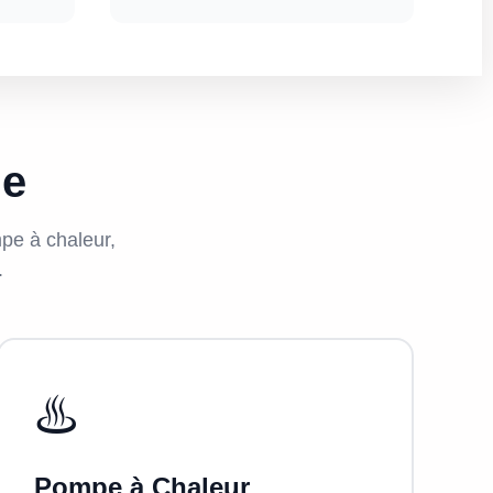
ie
mpe à chaleur,
.
♨️
Pompe à Chaleur