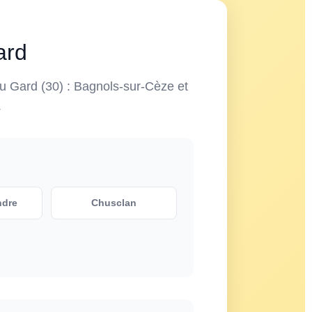
ard
u Gard (30) : Bagnols-sur-Cèze et
.
ndre
Chusclan