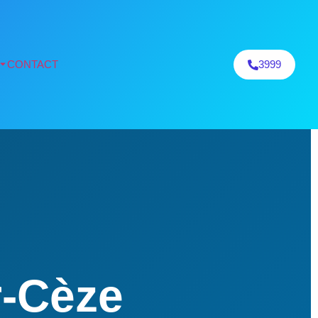
CONTACT
3999
r-Cèze