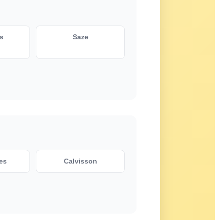
s
Saze
es
Calvisson