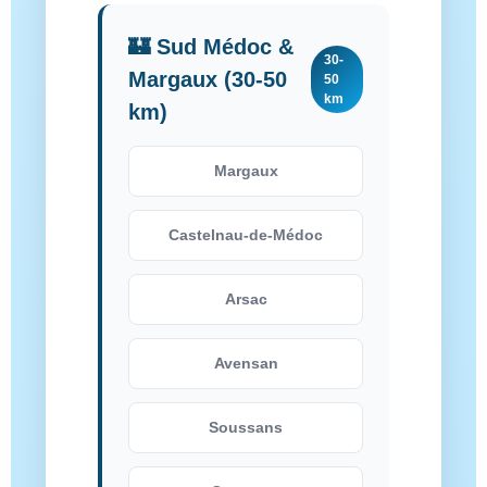
🏰 Sud Médoc &
30-
Margaux (30-50
50
km
km)
Margaux
Castelnau-de-Médoc
Arsac
Avensan
Soussans