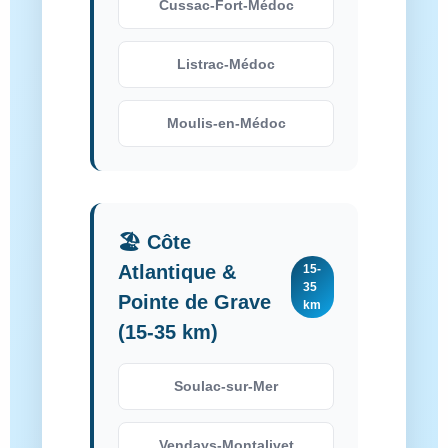
Cussac-Fort-Médoc
Listrac-Médoc
Moulis-en-Médoc
🏖️ Côte
Atlantique &
15-
35
Pointe de Grave
km
(15-35 km)
Soulac-sur-Mer
Vendays-Montalivet